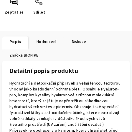
Zeptat se
Sdílet
Popis
Hodnocení
Diskuze
Značka
BIONIKE
Detailní popis produktu
Hydratační a detoxikační přípravek s velmi lehkou texturou
vhodný jako každodenní ochrana pleti. Obsahuje Hyaluron-
pro, komplex kyseliny hyaluronové s různou molekulární
hmotností, který zajišťuje nepřetržitou 48hodinovou
hydrataci všech vrstev epidermis. Obsahuje také speciální
fytoaktivní látky s antioxidačními účinky, které neutralizují
volné radikály vznikající v důsledku škodlivých vlivů
životního prostředí (UV záření, znečištění ovzduší).
Přípravek je obohacený o karnosin, který chrání pleť před