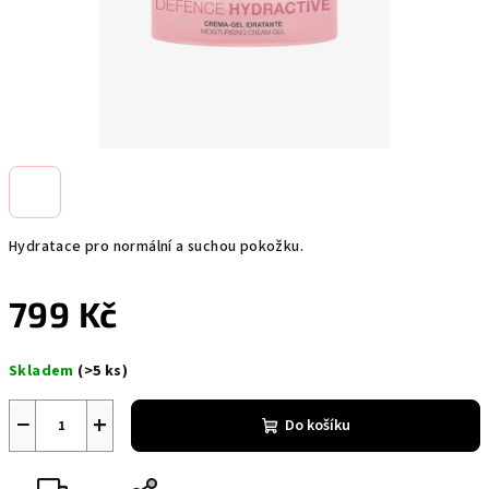
Hydratace pro normální a suchou pokožku.
799 Kč
Měrná
Skladem
(>5 ks)
cena:
−
+
Do košíku