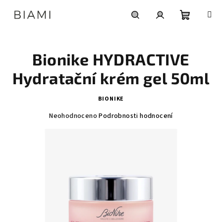
Přejít
na
obsah
Nákupní
Hledat
Přihlášení
Bionike HYDRACTIVE
košík
Hydratační krém gel 50ml
BIONIKE
Průměrné
Neohodnoceno
Podrobnosti hodnocení
hodnocení
produktu
je
0,0
z
5
hvězdiček.