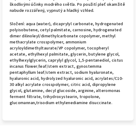
škodlivými účinky modrého světla. Po použití pleť okamžitě
nabude rozzářený, vypnutý a hladký vzhled.
Složení:
aqua (water), dicaprylyl carbonate, hydrogenated
polyisobutene, cetyl palmitate, carnosine, hydrogenated
dimer dilinoleyl/dimethylcarbonate copolymer, methyl
methacrylate crosspolymer, ammonium
acryloyldimethyltaurate/VP copolymer, tocopheryl
acetate, ethylhexyl palmitate, glycerin, butylene glycol,
ethylhexylglycerin, caprylyl glycol, 1,5-pentanediol, cistus
incanus flower/leaf/stem extract, gynostemma
pentaphyllum leaf/stem extract, sodium hyaluronate,
hyaluronic acid, hydrolyzed hyaluronic acid, acrylates/C10-
30 alkyl acrylate crosspolymer, citric acid, dipropylene
glycol, glutamine, decyl glucoside, arginine, alteromonas
ferment filtrate, trihydroxystearin, tropolone,
glucomannan,trisodium ethylenediamine disuccinate.