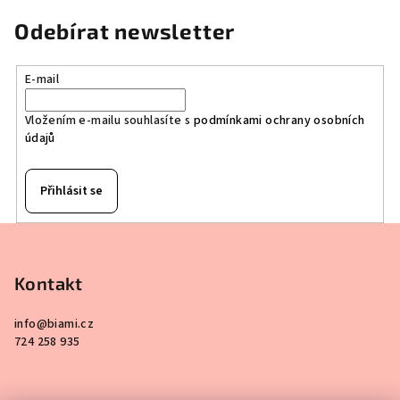
Odebírat newsletter
E-mail
Vložením e-mailu souhlasíte s
podmínkami ochrany osobních
údajů
Přihlásit se
Z
á
p
Kontakt
a
info
@
biami.cz
t
724 258 935
í