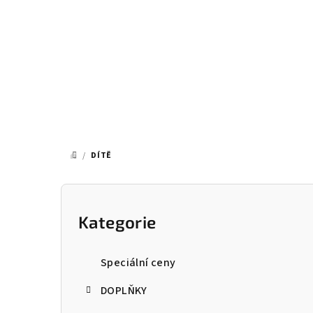
Přejít
na
obsah
/
DÍTĚ
DOMŮ
P
o
Kategorie
Přeskočit
kategorie
s
Speciální ceny
t
DOPLŇKY
r