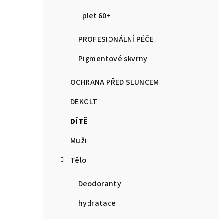
pleť 60+
PROFESIONÁLNÍ PÉČE
Pigmentové skvrny
OCHRANA PŘED SLUNCEM
DEKOLT
DÍTĚ
Muži
Tělo
Deodoranty
hydratace