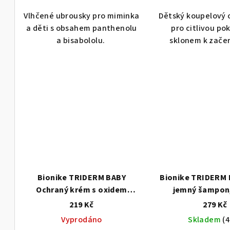
ů
t
Vlhčené ubrousky pro miminka
Dětský koupelový 
a děti s obsahem panthenolu
pro citlivou po
ů
a bisabololu.
sklonem k zače
Bionike TRIDERM BABY
Bionike TRIDERM 
Ochraný krém s oxidem
jemný šampon
zinečnatým, 100ml
219 Kč
279 Kč
Vyprodáno
Skladem
(4