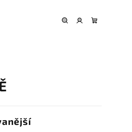
Hledat
Přihlášení
Nákupní
košík
Ě
anější