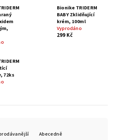
 TRIDERM
Bionike TRIDERM
hraný
BABY Zklidňující
oxidem
krém, 100ml
tým,
Vyprodáno
299 Kč
no
 TRIDERM
ící
, 72ks
no
prodávanější
Abecedně