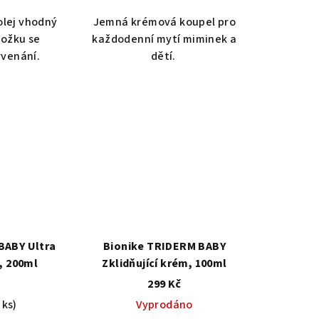
olej vhodný
Jemná krémová koupel pro
kožku se
každodenní mytí miminek a
rvenání.
dětí.
BABY Ultra
Bionike TRIDERM BABY
, 200ml
Zklidňující krém, 100ml
299 Kč
 ks)
Vyprodáno