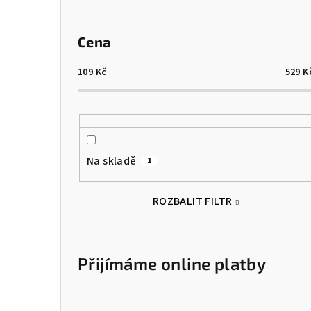
Cena
109
Kč
529
K
Na skladě
1
ROZBALIT FILTR
Přijímáme online platby