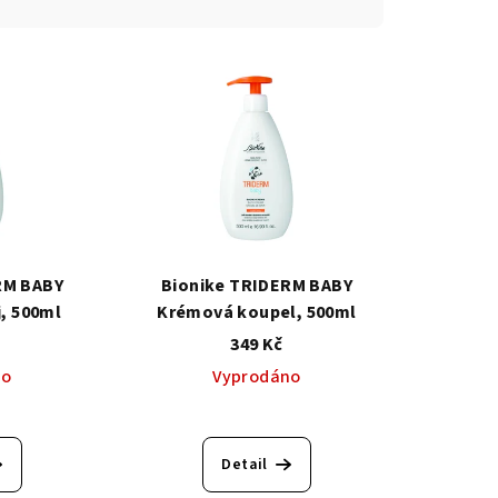
RM BABY
Bionike TRIDERM BABY
, 500ml
Krémová koupel, 500ml
349 Kč
no
Vyprodáno
Detail