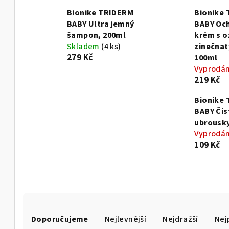
Bionike TRIDERM
Bionike
BABY Ultra jemný
BABY Oc
šampon, 200ml
krém s 
Skladem
(4 ks)
zinečna
279 Kč
100ml
Vyprodá
219 Kč
Bionike
BABY Čist
ubrousky
Vyprodá
109 Kč
Ř
Doporučujeme
Nejlevnější
Nejdražší
Nej
a