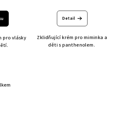
měrné
nocení
Detail
ku
duktu
Zklidňující krém pro miminka a
 pro vlásky
děti s panthenolem.
ětí.
zdiček.
elkem