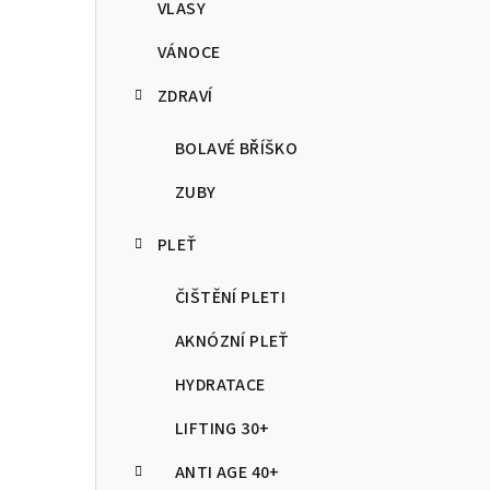
VLASY
a
VÁNOCE
n
ZDRAVÍ
n
í
BOLAVÉ BŘÍŠKO
p
ZUBY
a
PLEŤ
n
ČIŠTĚNÍ PLETI
e
AKNÓZNÍ PLEŤ
l
HYDRATACE
LIFTING 30+
ANTI AGE 40+