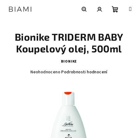
Přejít
na
obsah
Nákupní
Hledat
Přihlášení
Bionike TRIDERM BABY
košík
Koupelový olej, 500ml
BIONIKE
Průměrné
Neohodnoceno
Podrobnosti hodnocení
hodnocení
produktu
je
0,0
z
5
hvězdiček.