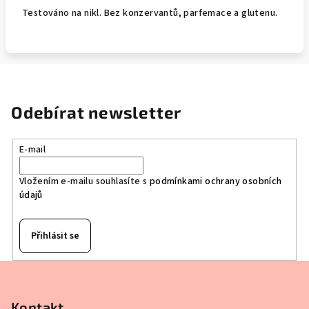
Testováno na nikl. Bez konzervantů, parfemace a glutenu.
Odebírat newsletter
E-mail
Vložením e-mailu souhlasíte s
podmínkami ochrany osobních
údajů
Přihlásit se
Z
á
p
Kontakt