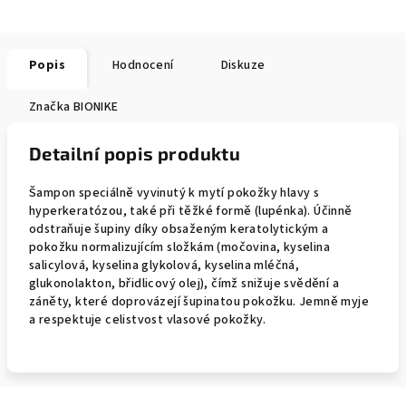
Popis
Hodnocení
Diskuze
Značka
BIONIKE
Detailní popis produktu
Šampon speciálně vyvinutý k mytí pokožky hlavy s
hyperkeratózou, také při těžké formě (lupénka). Účinně
odstraňuje šupiny díky obsaženým keratolytickým a
pokožku normalizujícím složkám (močovina, kyselina
salicylová, kyselina glykolová, kyselina mléčná,
glukonolakton, břidlicový olej), čímž snižuje svědění a
záněty, které doprovázejí šupinatou pokožku. Jemně myje
a respektuje celistvost vlasové pokožky.