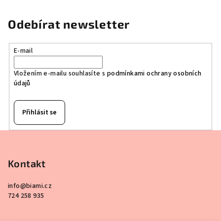
Odebírat newsletter
E-mail
Vložením e-mailu souhlasíte s
podmínkami ochrany osobních
údajů
Přihlásit se
Z
á
p
Kontakt
a
info
@
biami.cz
t
724 258 935
í