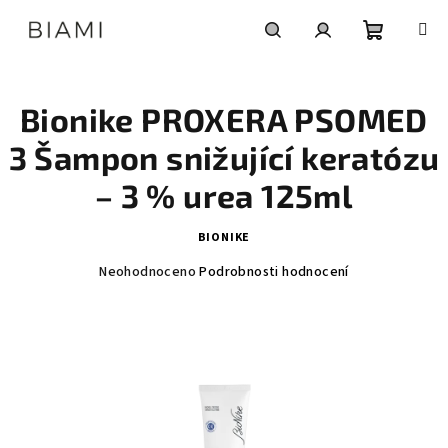
Přejít
na
obsah
Nákupní
Hledat
Přihlášení
Bionike PROXERA PSOMED
košík
3 Šampon snižující keratózu
– 3 % urea 125ml
BIONIKE
Průměrné
Neohodnoceno
Podrobnosti hodnocení
hodnocení
produktu
je
0,0
z
5
hvězdiček.