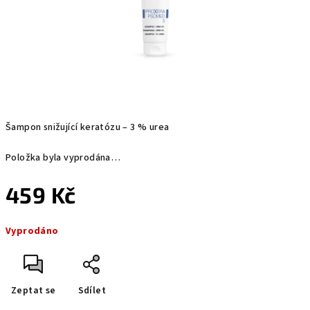
Šampon snižující keratózu – 3 % urea
Položka byla vyprodána…
459 Kč
Měrná
Vyprodáno
cena:
Zeptat se
Sdílet