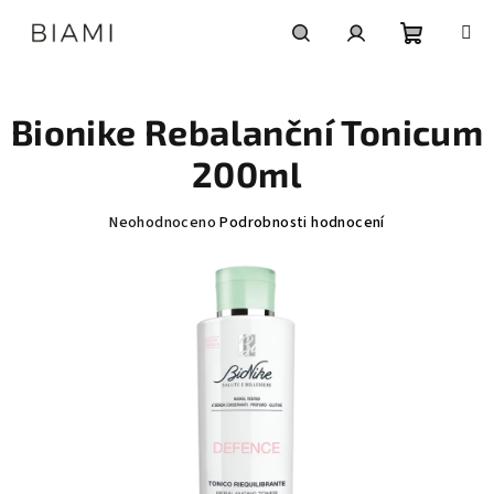
Přejít
na
obsah
Nákupní
Hledat
Přihlášení
Bionike Rebalanční Tonicum
košík
200ml
Průměrné
Neohodnoceno
Podrobnosti hodnocení
hodnocení
produktu
je
0,0
z
5
hvězdiček.