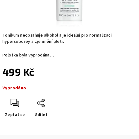
Tonikum neobsahuje alkohol a je ideální pro normalizaci
hyperseborey a zjemnění pleti.
Položka byla vyprodána…
499 Kč
Měrná
Vyprodáno
cena:
Zeptat se
Sdílet