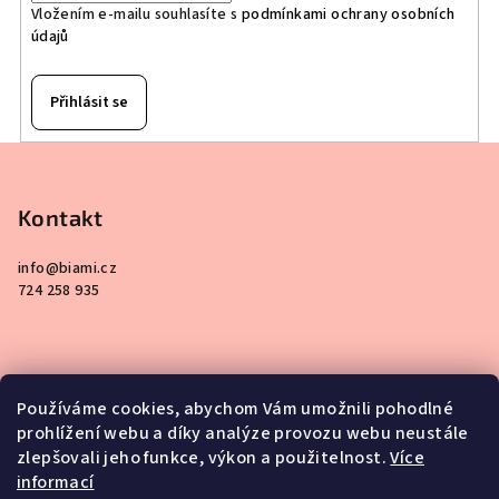
Vložením e-mailu souhlasíte s
podmínkami ochrany osobních
údajů
Přihlásit se
Z
á
p
Kontakt
a
info
@
biami.cz
t
724 258 935
í
Používáme cookies, abychom Vám umožnili pohodlné
prohlížení webu a díky analýze provozu webu neustále
Informace pro vás
zlepšovali jeho funkce, výkon a použitelnost.
Více
informací
Obchodní podmínky