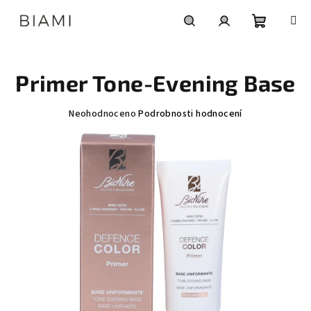
Přejít
na
obsah
Nákupní
Hledat
Přihlášení
Primer Tone-Evening Base
košík
Průměrné
Neohodnoceno
Podrobnosti hodnocení
hodnocení
produktu
je
0,0
z
5
hvězdiček.