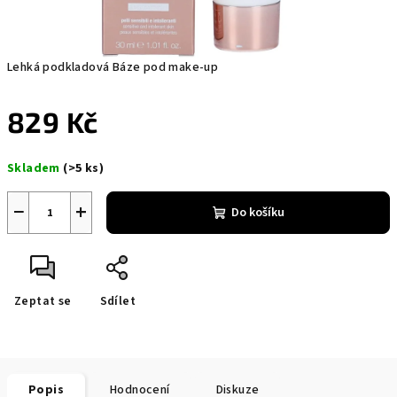
Lehká podkladová Báze pod make-up
829 Kč
Měrná
Skladem
(>5 ks)
cena:
−
+
Do košíku
Zeptat se
Sdílet
Popis
Hodnocení
Diskuze