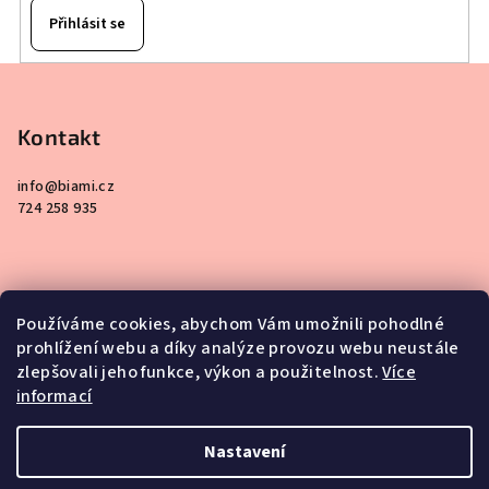
Přihlásit se
Z
á
p
Kontakt
a
info
@
biami.cz
t
724 258 935
í
Používáme cookies, abychom Vám umožnili pohodlné
prohlížení webu a díky analýze provozu webu neustále
Informace pro vás
zlepšovali jeho funkce, výkon a použitelnost.
Více
informací
Obchodní podmínky
Podmínky ochrany osobních údajů
Nastavení