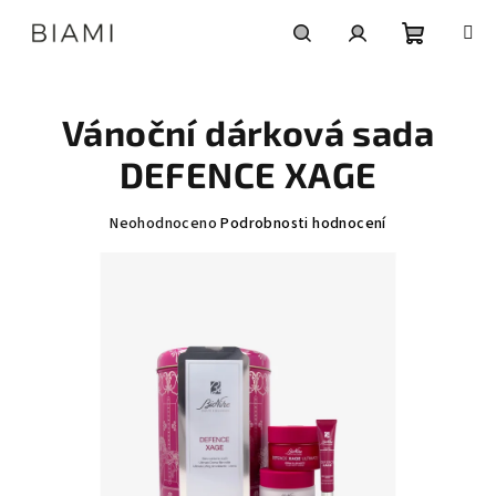
Přejít
na
obsah
Nákupní
Hledat
Přihlášení
Vánoční dárková sada
košík
DEFENCE XAGE
Průměrné
Neohodnoceno
Podrobnosti hodnocení
hodnocení
produktu
je
0,0
z
5
hvězdiček.