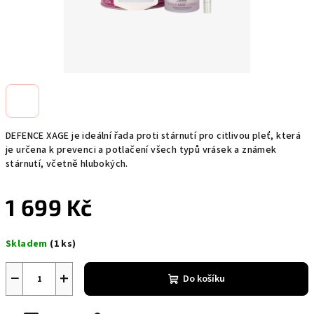
DEFENCE XAGE je ideální řada proti stárnutí pro citlivou pleť, která
je určena k prevenci a potlačení všech typů vrásek a známek
stárnutí, včetně hlubokých.
1 699 Kč
Měrná
Skladem
(1 ks)
cena:
−
+
Do košíku