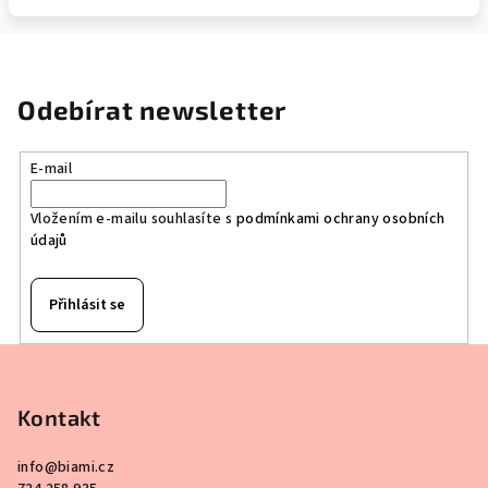
Odebírat newsletter
E-mail
Vložením e-mailu souhlasíte s
podmínkami ochrany osobních
údajů
Přihlásit se
Z
á
p
Kontakt
a
info
@
biami.cz
t